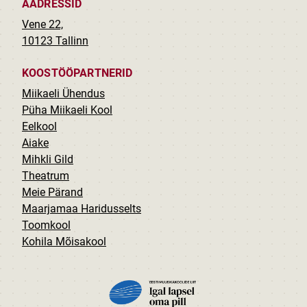
AADRESSID
Vene 22,
10123 Tallinn
KOOSTÖÖPARTNERID
Miikaeli Ühendus
Püha Miikaeli Kool
Eelkool
Aiake
Mihkli Gild
Theatrum
Meie Pärand
Maarjamaa Haridusselts
Toomkool
Kohila Mõisakool
PILT