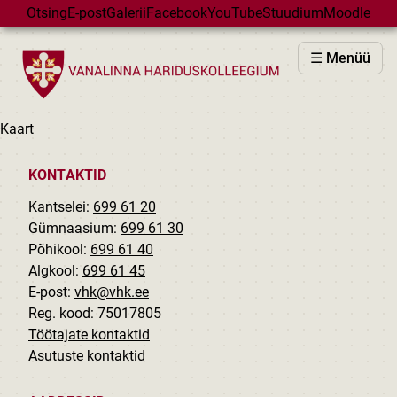
Skip to main content
Otsing
E-post
Galerii
Facebook
YouTube
Stuudium
Moodle
VHK
☰ Menüü
VASTUVÕTT
PÕHIKOOL
Kaart
GÜMNAASIUM
MAJAD
KONTAKTID
HUVIÕPE
Kantselei:
699 61 20
SÜNDMUSED
Gümnaasium:
699 61 30
Põhikool:
699 61 40
KALENDER
Algkool:
699 61 45
E-post:
vhk@vhk.ee
Reg. kood: 75017805
Töötajate kontaktid
Asutuste kontaktid