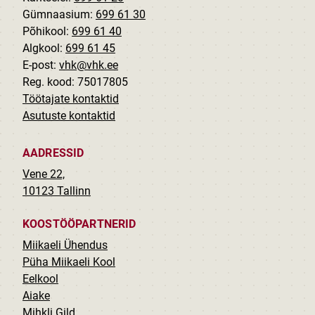
Gümnaasium:
699 61 30
Põhikool:
699 61 40
Algkool:
699 61 45
E-post:
vhk@vhk.ee
Reg. kood: 75017805
Töötajate kontaktid
Asutuste kontaktid
AADRESSID
Vene 22,
10123 Tallinn
KOOSTÖÖPARTNERID
Miikaeli Ühendus
Püha Miikaeli Kool
Eelkool
Aiake
Mihkli Gild