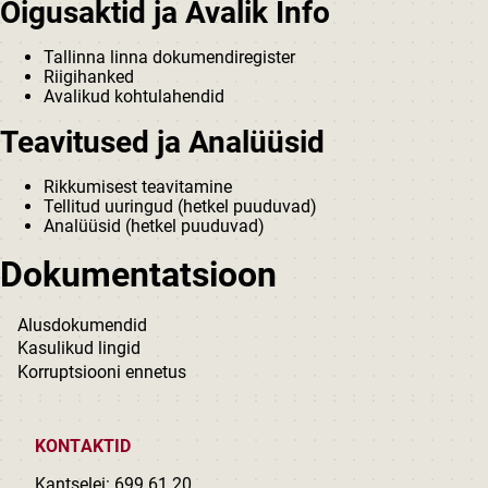
Õigusaktid ja Avalik Info
Tallinna linna dokumendiregister
Riigihanked
Avalikud kohtulahendid
Teavitused ja Analüüsid
Rikkumisest teavitamine
Tellitud uuringud (hetkel puuduvad)
Analüüsid (hetkel puuduvad)
Dokumentatsioon
Alusdokumendid
Kasulikud lingid
Korruptsiooni ennetus
KONTAKTID
Kantselei:
699 61 20