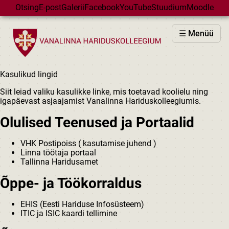
Skip to main content
Otsing
E-post
Galerii
Facebook
YouTube
Stuudium
Moodle
VHK
☰ Menüü
VASTUVÕTT
PÕHIKOOL
Kasulikud lingid
GÜMNAASIUM
Siit leiad valiku kasulikke linke, mis toetavad koolielu ning
MAJAD
igapäevast asjaajamist Vanalinna Hariduskolleegiumis.
HUVIÕPE
Olulised Teenused ja Portaalid
SÜNDMUSED
VHK Postipoiss
(
kasutamise juhend
)
KALENDER
Linna töötaja portaal
Tallinna Haridusamet
Õppe- ja Töökorraldus
EHIS (Eesti Hariduse Infosüsteem)
ITIC ja ISIC kaardi tellimine