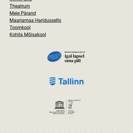
Theatrum
Meie Pärand
Maarjamaa Haridusselts
Toomkool
Kohila Mõisakool
PILT
PILT
PILT