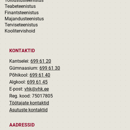
Toitlustusteenistus
Teabeteenistus
Finantsteenistus
Majandusteenistus
Terviseteenistus
Koolitervishoid
KONTAKTID
Kantselei:
699 61 20
Gümnaasium:
699 61 30
Põhikool:
699 61 40
Algkool:
699 61 45
E-post:
vhk@vhk.ee
Reg. kood: 75017805
Töötajate kontaktid
Asutuste kontaktid
AADRESSID