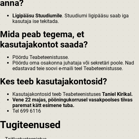
anna?
Ligipääsu Stuudiumile
. Stuudiumi ligipääsu saab iga
kasutaja ise tekitada.
Mida peab tegema, et
kasutajakontot saada?
Pöördu Teabeteenistusse.
Pöördu oma osakonna juhataja või sekretäri poole. Nad
edastavad teie soovi e-maili teel Teabeteenistusse.
Kes teeb kasutajakontosid?
Kasutajakontosid teeb Teabeteenistuses
Taniel Kirikal.
Vene 22 majas, pööningukorrusel vasakpoolses tiivas
paremat kätt esimene tuba.
Tel 699 6116
Tugiteenused