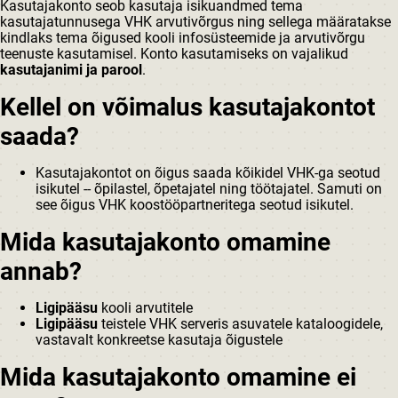
Kasutajakonto seob kasutaja isikuandmed tema
kasutajatunnusega VHK arvutivõrgus ning sellega määratakse
kindlaks tema õigused kooli infosüsteemide ja arvutivõrgu
teenuste kasutamisel. Konto kasutamiseks on vajalikud
kasutajanimi ja parool
.
Kellel on võimalus kasutajakontot
saada?
Kasutajakontot on õigus saada kõikidel VHK-ga seotud
isikutel -- õpilastel, õpetajatel ning töötajatel. Samuti on
see õigus VHK koostööpartneritega seotud isikutel.
Mida kasutajakonto omamine
annab?
Ligipääsu
kooli arvutitele
Ligipääsu
teistele VHK serveris asuvatele kataloogidele,
vastavalt konkreetse kasutaja õigustele
Mida kasutajakonto omamine ei