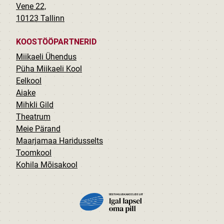
Vene 22,
10123 Tallinn
KOOSTÖÖPARTNERID
Miikaeli Ühendus
Püha Miikaeli Kool
Eelkool
Aiake
Mihkli Gild
Theatrum
Meie Pärand
Maarjamaa Haridusselts
Toomkool
Kohila Mõisakool
PILT