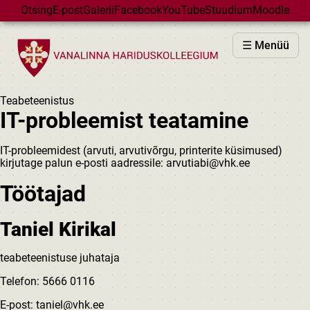
Skip to main content
Otsing
E-post
Galerii
Facebook
YouTube
Stuudium
Moodle
VHK
☰ Menüü
VASTUVÕTT
PÕHIKOOL
Teabeteenistus
GÜMNAASIUM
IT-probleemist teatamine
MAJAD
IT-probleemidest (arvuti, arvutivõrgu, printerite küsimused)
HUVIÕPE
kirjutage palun e-posti aadressile: arvutiabi@vhk.ee
SÜNDMUSED
Töötajad
KALENDER
Taniel Kirikal
teabeteenistuse juhataja
Telefon: 5666 0116
E-post: taniel@vhk.ee