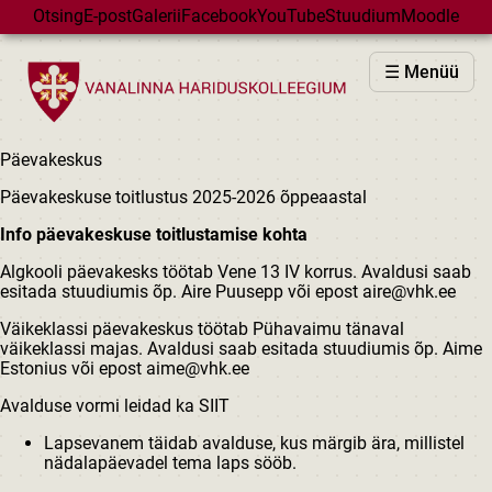
Skip to main content
Otsing
E-post
Galerii
Facebook
YouTube
Stuudium
Moodle
VHK
☰ Menüü
VASTUVÕTT
PÕHIKOOL
Päevakeskus
GÜMNAASIUM
Päevakeskuse toitlustus 2025-2026 õppeaastal
MAJAD
Info päevakeskuse toitlustamise kohta
HUVIÕPE
Algkooli päevakesks töötab Vene 13 IV korrus. Avaldusi saab
SÜNDMUSED
esitada stuudiumis õp. Aire Puusepp või epost
aire@vhk.ee
KALENDER
Väikeklassi päevakeskus töötab Pühavaimu tänaval
väikeklassi majas. Avaldusi saab esitada stuudiumis õp. Aime
Estonius või epost
aime@vhk.ee
Avalduse vormi leidad ka
SIIT
Lapsevanem täidab avalduse, kus märgib ära, millistel
nädalapäevadel tema laps sööb.