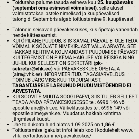
Toiduraha palume tasuda eelneva kuu
25. kuupäevaks
(septembri oma esimesel võimalusel)
, selle alusel
valmistatakse lastele nimelised ja kuupäevalised
talongid. Septembris algab toitlustamine 9. kuupäevast.
Talongid seisavad päevakeskuses, kus õpetaja vahendab
nende kättesaamist.
KUI ÕPILANE PUUDUB, SIIS SAMAL PÄEVAL EI OLE TEDA
VÕIMALIK SÖÖJATE NIMEKIRJAST VÄLJA ARVATA. SEE
HAKKAB KEHTIMA KOLMANDAST PUUDUMISE PÄEVAST
KUI TEGEMIST ON PIKEMA HAIGUSE VÕI REISIGA NING
JUHUL KUI SELLEST ON SEKRETÄRI (
pk-
sekretar@vhk.ee
) või PÄEVAKESKUSE ÕPETAJAT
(aire@vhk.ee) INFORMEERITUD. TAGASIARVELDUS
TOIMUB JÄRGMISE KUU TOIDURAHAST.
TAGANTJÄRELE LAEKUNUD PUUDUMISTÕENDEID EI
ARVESTATA.
KUI SOOVITE MUUTA SÖÖGI PÄEVI, SIIS TULEB SELLEST
TEADA ANDA PÄEVAKESKUSESSE tel. 6996 146 või
epostile
aire@vhk.ee
. Väikeklassides tel. 6996 149 või
epostile
aime@vhk.ee
. Muudatus hakkab kehtima
järgmisest kuust.
Ühe toidukorra hind alates 1.09.2025 on
1,86 €
Toitlustamise igakuist infot leiab kooli kodulehelt www.
vhk. ee/toitlustamine/paevakeskus/