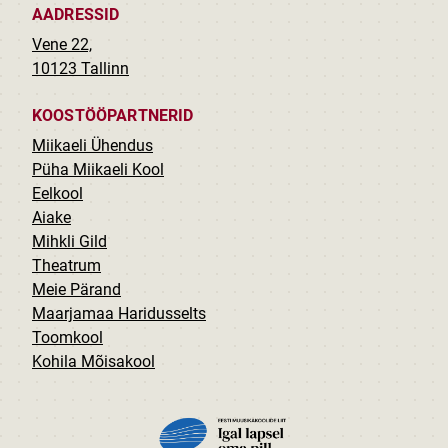
AADRESSID
Vene 22,
10123 Tallinn
KOOSTÖÖPARTNERID
Miikaeli Ühendus
Püha Miikaeli Kool
Eelkool
Aiake
Mihkli Gild
Theatrum
Meie Pärand
Maarjamaa Haridusselts
Toomkool
Kohila Mõisakool
PILT