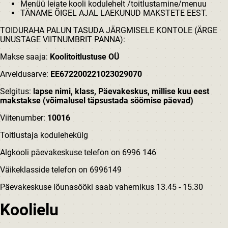
Menüü leiate kooli kodulehelt /toitlustamine/menuu
TÄNAME ÕIGEL AJAL LAEKUNUD MAKSTETE EEST.
TOIDURAHA PALUN TASUDA JÄRGMISELE KONTOLE (ÄRGE
UNUSTAGE VIITNUMBRIT PANNA):
Makse saaja:
Koolitoitlustuse OÜ
Arveldusarve:
EE672200221023029070
Selgitus:
lapse nimi, klass, Päevakeskus, millise kuu eest
makstakse (võimalusel täpsustada söömise päevad)
Viitenumber:
10016
Toitlustaja
kodulehekülg
Algkooli päevakeskuse telefon on 6996 146
Väikeklasside telefon on 6996149
Päevakeskuse lõunasööki saab vahemikus 13.45 - 15.30
Koolielu