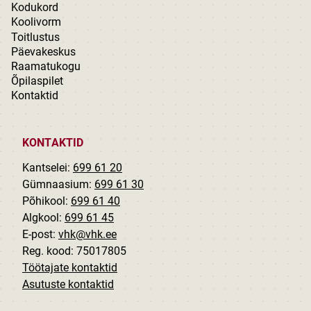
Kodukord
Koolivorm
Toitlustus
Päevakeskus
Raamatukogu
Õpilaspilet
Kontaktid
KONTAKTID
Kantselei:
699 61 20
Gümnaasium:
699 61 30
Põhikool:
699 61 40
Algkool:
699 61 45
E-post:
vhk@vhk.ee
Reg. kood: 75017805
Töötajate kontaktid
Asutuste kontaktid