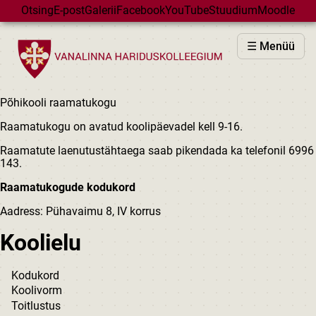
Skip to main content
Otsing
E-post
Galerii
Facebook
YouTube
Stuudium
Moodle
VHK
☰ Menüü
VASTUVÕTT
PÕHIKOOL
Põhikooli raamatukogu
GÜMNAASIUM
Raamatukogu on avatud koolipäevadel kell 9-16.
MAJAD
Raamatute laenutustähtaega saab pikendada ka telefonil 6996
HUVIÕPE
143.
SÜNDMUSED
Raamatukogude kodukord
KALENDER
Aadress: Pühavaimu 8, IV korrus
Koolielu
Kodukord
Koolivorm
Toitlustus