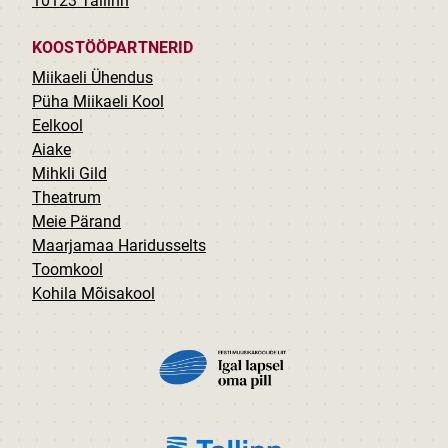
10123 Tallinn
KOOSTÖÖPARTNERID
Miikaeli Ühendus
Püha Miikaeli Kool
Eelkool
Aiake
Mihkli Gild
Theatrum
Meie Pärand
Maarjamaa Haridusselts
Toomkool
Kohila Mõisakool
PILT
PILT