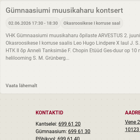
Gümnaasiumi muusikaharu kontsert
02.06.2026 17:30 - 18:30
Okasroosikese I korruse saal
VHK Gümnaasiumi muusikaharu õpilaste ARVESTUS 2. juunil
Okasroosikese I korruse saalis Leo Hugo Lindpere X laul J. S
HTK II õp Anneli Tanksimäe F. Chopin Etüüd Ges-duur op 10 n
helilooming S. M. Grünberg...
Vaata lähemalt
KONTAKTID
AADR
Vene 2
Kantselei:
699 61 20
10123 
Gümnaasium:
699 61 30
Põhikool:
699 61 40