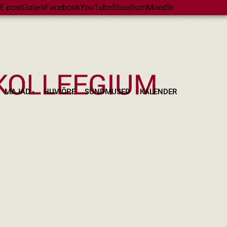
E-post
Galerii
Facebook
YouTube
Stuudium
Moodle
MAJAD
HUVIÕPE
SÜNDMUSED
KALENDER