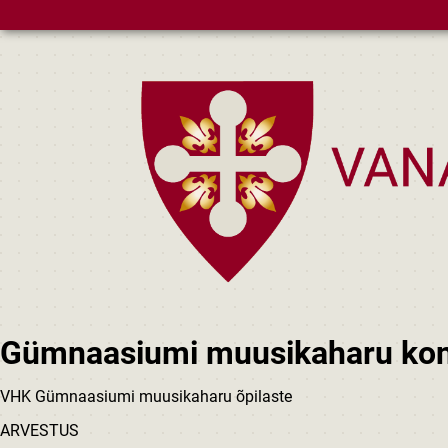
Skip to main content
Gümnaasiumi muusikaharu kon
VHK Gümnaasiumi muusikaharu õpilaste
ARVESTUS