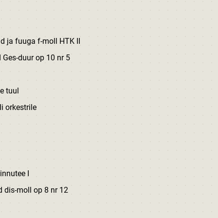
uuga f-moll HTK II
uur op 10 nr 5
 tuul
kestrile
nutee I
oll op 8 nr 12