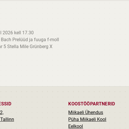
 2026 kell 17.30
. Bach Prelüüd ja fuuga f-moll
r 5 Stella Mile Grünberg X
ESSID
KOOSTÖÖPARTNERID
2,
Miikaeli Ühendus
Tallinn
Püha Miikaeli Kool
Eelkool