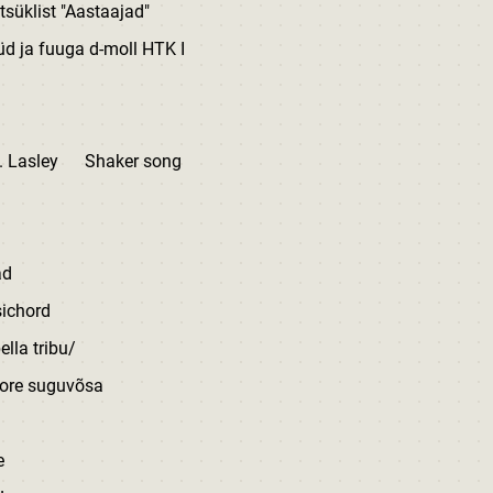
klist "Aastaajad"
üüd ja fuuga d-moll HTK I
asley Shaker song
ad
hord
ibu/
õsa
e