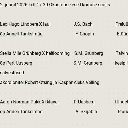
2. juunil 2026 kell 17.30 Okasroosikese I korruse saalis
Leo Hugo Lindpere X laul J.S. Bach Prelüüd ja f
õp Anneli Tanksimäe F. Chopin Etüüd Ges-d
Stella Mile Grünberg X helilooming S.M. Grünberg Talvine
õp Pärt Uusberg S.M. Grünberg keelpilli or
salvestused
akordionitel Robert Otsing ja Kaspar Aleks Velling
Aaron Norman Pukk XI klaver P. Uusberg Hingelin
õp Anneli Tanksimäe A. Skrjabin Etüüd dis-m