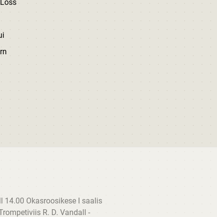
oss
ui
n
 14.00 Okasroosikese I saalis
rompetiviis R. D. Vandall -