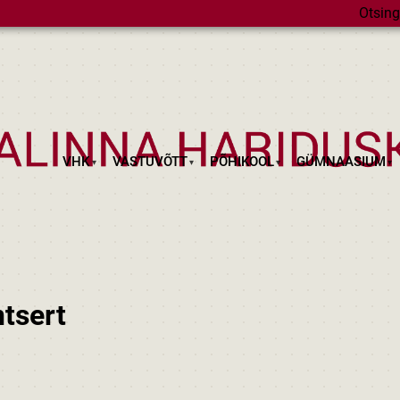
Otsing
VHK
VASTUVÕTT
PÕHIKOOL
GÜMNAASIUM
tsert