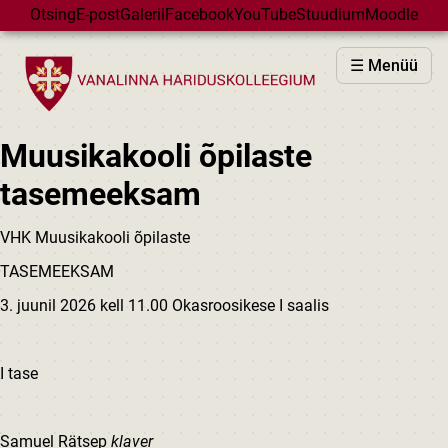
Skip to main content
Otsing
E-post
Galerii
Facebook
YouTube
Stuudium
Moodle
VHK
☰ Menüü
VASTUVÕTT
PÕHIKOOL
Muusikakooli õpilaste
GÜMNAASIUM
tasemeeksam
MAJAD
HUVIÕPE
VHK Muusikakooli õpilaste
SÜNDMUSED
TASEMEEKSAM
KALENDER
3. juunil 2026 kell 11.00 Okasroosikese I saalis
I tase
Samuel Rätsep
klaver