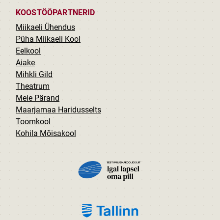
KOOSTÖÖPARTNERID
Miikaeli Ühendus
Püha Miikaeli Kool
Eelkool
Aiake
Mihkli Gild
Theatrum
Meie Pärand
Maarjamaa Haridusselts
Toomkool
Kohila Mõisakool
PILT
PILT