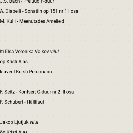
J.S. Bach - Prelüüd F-duur
A. Diabelli - Sonatiin op 151 nr 1 I osa
M. Kulli - Meenutades Amelie'd
Iti Elsa Veronika Volkov
viiul
õp Kristi Alas
klaveril Kersti Petermann
F. Seitz - Kontsert G-duur nr 2 III osa
F. Schubert - Hällilaul
Jakob Ljutjuk
viiul
õp Kristi Alas