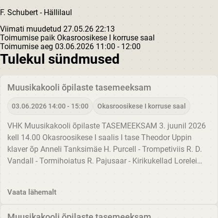
F. Schubert - Hällilaul
Viimati muudetud 27.05.26 22:13
Toimumise paik
Okasroosikese I korruse saal
Toimumise aeg
03.06.2026
11:00 - 12:00
Tulekul sündmused
Muusikakooli õpilaste tasemeeksam
03.06.2026 14:00 - 15:00
Okasroosikese I korruse saal
VHK Muusikakooli õpilaste TASEMEEKSAM 3. juunil 2026
kell 14.00 Okasroosikese I saalis I tase Theodor Uppin
klaver õp Anneli Tanksimäe H. Purcell - Trompetiviis R. D.
Vandall - Tormihoiatus R. Pajusaar - Kirikukellad Lorelei
Luhats klaver õp Edith Allika-Rebane W. A. Mozart -...
Vaata lähemalt
Muusikakooli õpilaste tasemeeksam