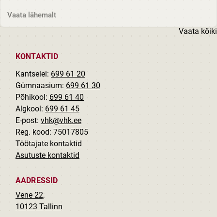
Grünberg...
Vaata lähemalt
Vaata kõiki
KONTAKTID
Kantselei:
699 61 20
Gümnaasium:
699 61 30
Põhikool:
699 61 40
Algkool:
699 61 45
E-post:
vhk@vhk.ee
Reg. kood: 75017805
Töötajate kontaktid
Asutuste kontaktid
AADRESSID
Vene 22,
10123 Tallinn