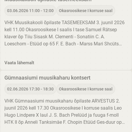
03.06.2026 11:00 - 12:00
Okasroosikese I korruse saal
VHK Muusikakooli õpilaste TASEMEEKSAM 3. juunil 2026
kell 11.00 Okasroosikese I saalis I tase Samuel Rätsep
klaver õp Tiiu Sisask M. Clementi - Sonatiin C. A.
Loeschorn - Etüüd op 65 F. E. Bach - Marss Mari Shcüts
viiul õp Elo Toodo-Jakobs klaveril Ene Salumäe rahvaviis -
Kihnu...
Vaata lähemalt
Gümnaasiumi muusikaharu kontsert
02.06.2026 17:30 - 18:30
Okasroosikese I korruse saal
VHK Gümnaasiumi muusikaharu õpilaste ARVESTUS 2.
juunil 2026 kell 17.30 Okasroosikese I korruse saalis Leo
Hugo Lindpere X laul J. S. Bach Prelüüd ja fuuga f-moll
HTK II õp Anneli Tanksimäe F. Chopin Etüüd Ges-duur op
10 nr 5 Stella Mile Grünberg X helilooming S. M.