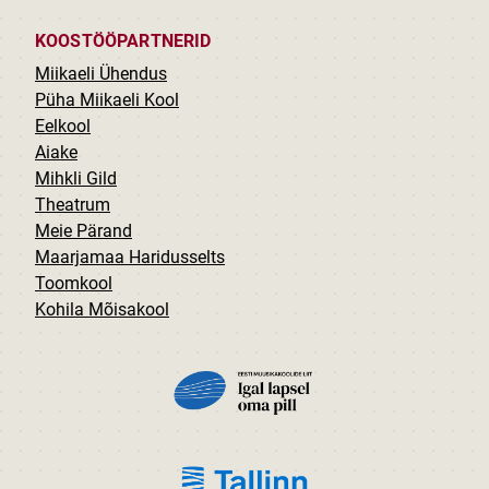
KOOSTÖÖPARTNERID
Miikaeli Ühendus
Püha Miikaeli Kool
Eelkool
Aiake
Mihkli Gild
Theatrum
Meie Pärand
Maarjamaa Haridusselts
Toomkool
Kohila Mõisakool
PILT
PILT