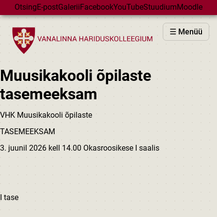
Skip to main content
Otsing
E-post
Galerii
Facebook
YouTube
Stuudium
Moodle
VHK
☰ Menüü
VASTUVÕTT
PÕHIKOOL
Muusikakooli õpilaste
GÜMNAASIUM
tasemeeksam
MAJAD
HUVIÕPE
VHK Muusikakooli õpilaste
SÜNDMUSED
TASEMEEKSAM
KALENDER
3. juunil 2026 kell 14.00 Okasroosikese I saalis
I tase