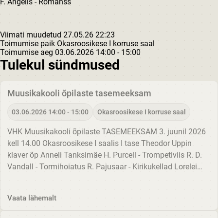
F. Angelis - Romanss
Viimati muudetud 27.05.26 22:23
Toimumise paik
Okasroosikese I korruse saal
Toimumise aeg
03.06.2026
14:00 - 15:00
Tulekul sündmused
Muusikakooli õpilaste tasemeeksam
03.06.2026 14:00 - 15:00
Okasroosikese I korruse saal
VHK Muusikakooli õpilaste TASEMEEKSAM 3. juunil 2026
kell 14.00 Okasroosikese I saalis I tase Theodor Uppin
klaver õp Anneli Tanksimäe H. Purcell - Trompetiviis R. D.
Vandall - Tormihoiatus R. Pajusaar - Kirikukellad Lorelei
Luhats klaver õp Edith Allika-Rebane W. A. Mozart -...
Vaata lähemalt