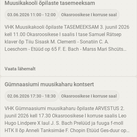
Muusikakooli õpilaste tasemeeksam
03.06.2026 11:00 - 12:00
Okasroosikese I korruse saal
VHK Muusikakooli õpilaste TASEMEEKSAM 3. juunil 2026
kell 11.00 Okasroosikese I saalis I tase Samuel Rätsep
klaver õp Tiiu Sisask M. Clementi - Sonatiin C. A.
Loeschorn - Etüüd op 65 F. E. Bach - Marss Mari Shcüts
viiul õp Elo Toodo-Jakobs klaveril Ene Salumäe rahvaviis -
Kihnu...
Vaata lähemalt
Gümnaasiumi muusikaharu kontsert
02.06.2026 17:30 - 18:30
Okasroosikese I korruse saal
VHK Gümnaasiumi muusikaharu õpilaste ARVESTUS 2.
juunil 2026 kell 17.30 Okasroosikese I korruse saalis Leo
Hugo Lindpere X laul J. S. Bach Prelüüd ja fuuga f-moll
HTK II õp Anneli Tanksimäe F. Chopin Etüüd Ges-duur op