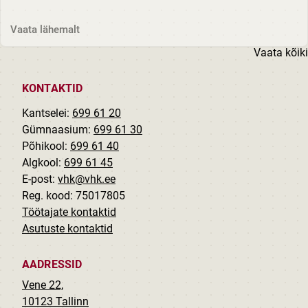
10 nr 5 Stella Mile Grünberg X helilooming S. M.
Grünberg...
Vaata lähemalt
Vaata kõiki
KONTAKTID
Kantselei:
699 61 20
Gümnaasium:
699 61 30
Põhikool:
699 61 40
Algkool:
699 61 45
E-post:
vhk@vhk.ee
Reg. kood: 75017805
Töötajate kontaktid
Asutuste kontaktid
AADRESSID
Vene 22,
10123 Tallinn