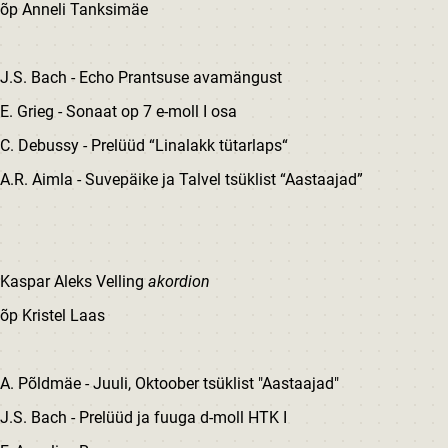
õp Anneli Tanksimäe
J.S. Bach - Echo Prantsuse avamängust
E. Grieg - Sonaat op 7 e-moll I osa
C. Debussy - Prelüüd “Linalakk tütarlaps“
A.R. Aimla - Suvepäike ja Talvel tsüklist “Aastaajad”
Kaspar Aleks Velling
akordion
õp Kristel Laas
A. Põldmäe - Juuli, Oktoober tsüklist "Aastaajad"
J.S. Bach - Prelüüd ja fuuga d-moll HTK I