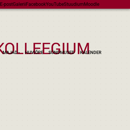
E-post
Galerii
Facebook
YouTube
Stuudium
Moodle
MAJAD
HUVIÕPE
SÜNDMUSED
KALENDER