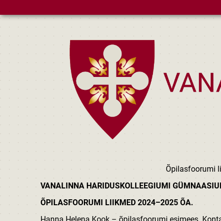
Skip to main content
Õpilasfoorumi l
VANALINNA HARIDUSKOLLEEGIUMI GÜMNAASIU
ÕPILASFOORUMI LIIKMED 2024–2025 ÕA.
Hanna Helena Kook – õpilasfoorumi esimees. Kon