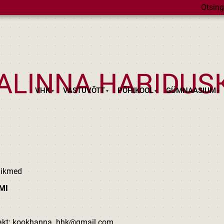
Otsing
VHK
VASTUVÕTT
PÕHIKOOL
GÜMNAASIUM
iikmed
MI
takt: kookhanna. hhk@gmail.com