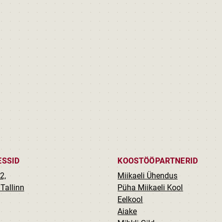
ESSID
KOOSTÖÖPARTNERID
2,
Miikaeli Ühendus
Tallinn
Püha Miikaeli Kool
Eelkool
Aiake