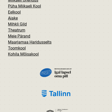
Miikaeli Ühendus
Püha Miikaeli Kool
Eelkool
Aiake
Mihkli Gild
Theatrum
Meie Pärand
Maarjamaa Haridusselts
Toomkool
Kohila Mõisakool
PILT
PILT
PILT