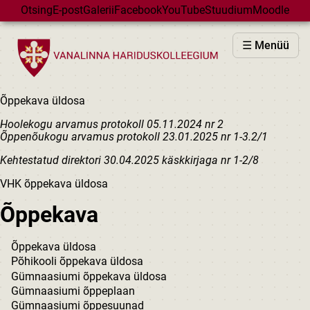
Skip to main content
Otsing
E-post
Galerii
Facebook
YouTube
Stuudium
Moodle
VHK
☰ Menüü
VASTUVÕTT
PÕHIKOOL
Õppekava üldosa
GÜMNAASIUM
Hoolekogu arvamus protokoll 05.11.2024 nr 2
MAJAD
Õppenõukogu arvamus protokoll 23.01.2025 nr 1-3.2/1
HUVIÕPE
Kehtestatud direktori 30.04.2025 käskkirjaga nr 1-2/8
SÜNDMUSED
VHK õppekava üldosa
KALENDER
Õppekava
Õppekava üldosa
Põhikooli õppekava üldosa
Gümnaasiumi õppekava üldosa
Gümnaasiumi õppeplaan
Gümnaasiumi õppesuunad